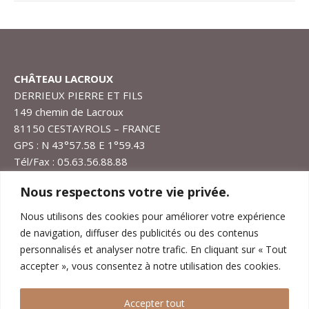
CHÂTEAU LACROUX
DERRIEUX PIERRE ET FILS
149 chemin de Lacroux
81150 CESTAYROLS – FRANCE
GPS : N 43°57.58 E 1°59.43
Tél/Fax : 05.63.56.88.88
lacroux@chateaudelacroux.com
Nous respectons votre vie privée.
1er Septembre au 30 Juin
: Ouvert 6j/7 de 9H à 12H et
Nous utilisons des cookies pour améliorer votre expérience
de 14H à 18H et rendez-vous.
de navigation, diffuser des publicités ou des contenus
1er Juillet au 31 Août
: Ouvert 6j/7 de 9H à 12H et de
personnalisés et analyser notre trafic. En cliquant sur « Tout
14H à 19H sauf Samedi à 18H et rendez-vous.
accepter », vous consentez à notre utilisation des cookies.
Fermé le Dimanche.
Accepter tout