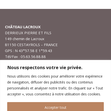
CHÂTEAU LACROUX
DERRIEUX PIERRE ET FILS
149 chemin de Lacroux
81150 CESTAYROLS – FRANCE
GPS : N 43°57.58 E 1°59.43
Tél/Fax : 05.63.56.88.88
lacroux@chateaudelacroux.com
Nous respectons votre vie privée.
1er Septembre au 30 Juin
: Ouvert 6j/7 de 9H à 12H et
Nous utilisons des cookies pour améliorer votre expérience
de 14H à 18H et rendez-vous.
de navigation, diffuser des publicités ou des contenus
1er Juillet au 31 Août
: Ouvert 6j/7 de 9H à 12H et de
personnalisés et analyser notre trafic. En cliquant sur « Tout
14H à 19H sauf Samedi à 18H et rendez-vous.
accepter », vous consentez à notre utilisation des cookies.
Fermé le Dimanche.
Accepter tout