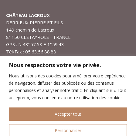
CHÂTEAU LACROUX
DERRIEUX PIERRE ET FILS
149 chemin de Lacroux
81150 CESTAYROLS – FRANCE
GPS : N 43°57.58 E 1°59.43
Tél/Fax : 05.63.56.88.88
lacroux@chateaudelacroux.com
Nous respectons votre vie privée.
1er Septembre au 30 Juin
: Ouvert 6j/7 de 9H à 12H et
Nous utilisons des cookies pour améliorer votre expérience
de 14H à 18H et rendez-vous.
de navigation, diffuser des publicités ou des contenus
1er Juillet au 31 Août
: Ouvert 6j/7 de 9H à 12H et de
personnalisés et analyser notre trafic. En cliquant sur « Tout
14H à 19H sauf Samedi à 18H et rendez-vous.
accepter », vous consentez à notre utilisation des cookies.
Fermé le Dimanche.
Accepter tout
Personnaliser