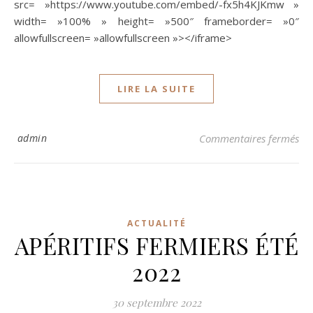
src= »https://www.youtube.com/embed/-fx5h4KJKmw »
width= »100% » height= »500″ frameborder= »0″
allowfullscreen= »allowfullscreen »></iframe>
LIRE LA SUITE
su
admin
Commentaires fermés
ACTUALITÉ
APÉRITIFS FERMIERS ÉTÉ
2022
30 septembre 2022