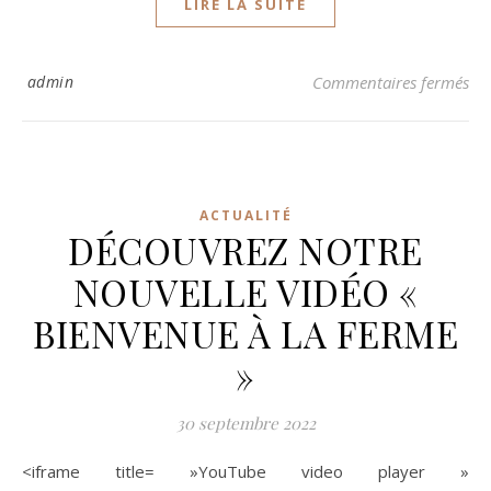
LIRE LA SUITE
su
admin
Commentaires fermés
ACTUALITÉ
DÉCOUVREZ NOTRE
NOUVELLE VIDÉO «
BIENVENUE À LA FERME
»
30 septembre 2022
<iframe title= »YouTube video player »